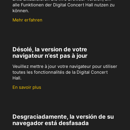
alle Funktionen der Digital Concert Hall nutzen zu
können.
Mehr erfahren
Désolé, la version de votre
navigateur n’est pas à jour
Veuillez mettre à jour votre navigateur pour utiliser
toutes les fonctionnalités de la Digital Concert
Hall.
En savoir plus
Desgraciadamente, la versión de su
navegador está desfasada