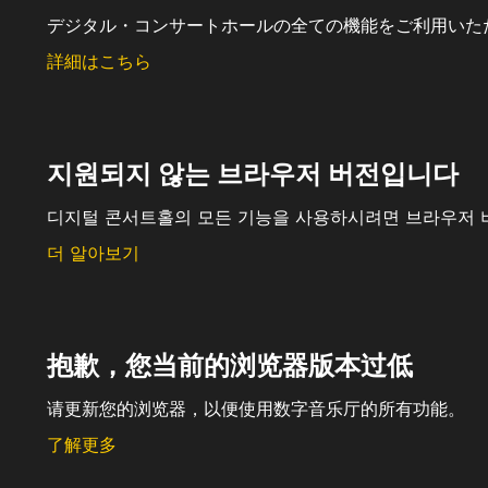
デジタル・コンサートホールの全ての機能をご利用いた
詳細はこちら
지원되지 않는 브라우저 버전입니다
디지털 콘서트홀의 모든 기능을 사용하시려면 브라우저 
더 알아보기
抱歉，您当前的浏览器版本过低
请更新您的浏览器，以便使用数字音乐厅的所有功能。
了解更多