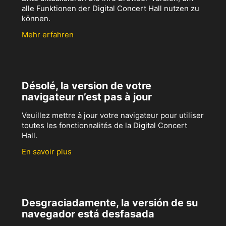
alle Funktionen der Digital Concert Hall nutzen zu
können.
Mehr erfahren
Désolé, la version de votre
navigateur n’est pas à jour
Veuillez mettre à jour votre navigateur pour utiliser
toutes les fonctionnalités de la Digital Concert
Hall.
En savoir plus
Desgraciadamente, la versión de su
navegador está desfasada