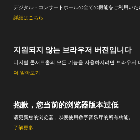
デジタル・コンサートホールの全ての機能をご利用いた
詳細はこちら
지원되지 않는 브라우저 버전입니다
디지털 콘서트홀의 모든 기능을 사용하시려면 브라우저 
더 알아보기
抱歉，您当前的浏览器版本过低
请更新您的浏览器，以便使用数字音乐厅的所有功能。
了解更多