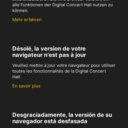
alle Funktionen der Digital Concert Hall nutzen zu
können.
Mehr erfahren
Désolé, la version de votre
navigateur n’est pas à jour
Veuillez mettre à jour votre navigateur pour utiliser
toutes les fonctionnalités de la Digital Concert
Hall.
En savoir plus
Desgraciadamente, la versión de su
navegador está desfasada