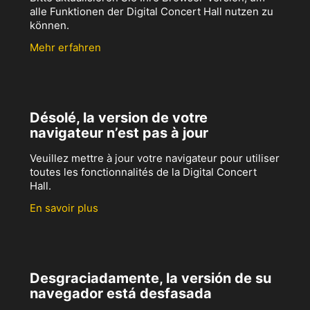
alle Funktionen der Digital Concert Hall nutzen zu
können.
Mehr erfahren
Désolé, la version de votre
navigateur n’est pas à jour
Veuillez mettre à jour votre navigateur pour utiliser
toutes les fonctionnalités de la Digital Concert
Hall.
En savoir plus
Desgraciadamente, la versión de su
navegador está desfasada