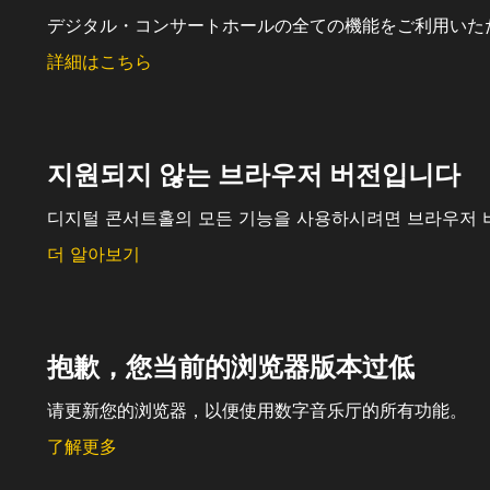
デジタル・コンサートホールの全ての機能をご利用いた
詳細はこちら
지원되지 않는 브라우저 버전입니다
디지털 콘서트홀의 모든 기능을 사용하시려면 브라우저 
더 알아보기
抱歉，您当前的浏览器版本过低
请更新您的浏览器，以便使用数字音乐厅的所有功能。
了解更多