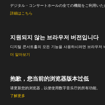
デジタル・コンサートホールの全ての機能をご利用いた
詳細はこちら
지원되지 않는 브라우저 버전입니다
디지털 콘서트홀의 모든 기능을 사용하시려면 브라우저 
더 알아보기
抱歉，您当前的浏览器版本过低
请更新您的浏览器，以便使用数字音乐厅的所有功能。
了解更多