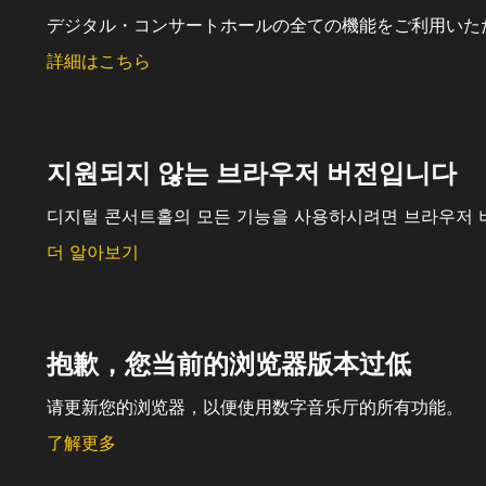
デジタル・コンサートホールの全ての機能をご利用いた
詳細はこちら
지원되지 않는 브라우저 버전입니다
디지털 콘서트홀의 모든 기능을 사용하시려면 브라우저 
더 알아보기
抱歉，您当前的浏览器版本过低
请更新您的浏览器，以便使用数字音乐厅的所有功能。
了解更多