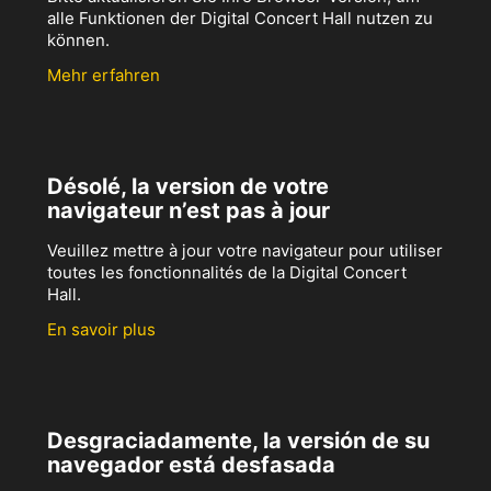
alle Funktionen der Digital Concert Hall nutzen zu
können.
Mehr erfahren
Désolé, la version de votre
navigateur n’est pas à jour
Veuillez mettre à jour votre navigateur pour utiliser
toutes les fonctionnalités de la Digital Concert
Hall.
En savoir plus
Desgraciadamente, la versión de su
navegador está desfasada