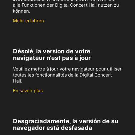
alle Funktionen der Digital Concert Hall nutzen zu
können.
Mehr erfahren
Désolé, la version de votre
navigateur n’est pas à jour
Veuillez mettre à jour votre navigateur pour utiliser
toutes les fonctionnalités de la Digital Concert
Hall.
En savoir plus
Desgraciadamente, la versión de su
navegador está desfasada