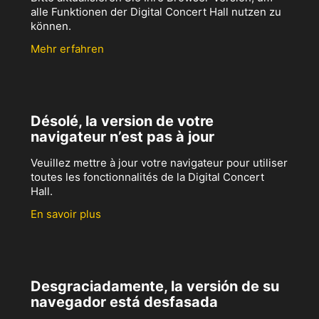
alle Funktionen der Digital Concert Hall nutzen zu
können.
Mehr erfahren
Désolé, la version de votre
navigateur n’est pas à jour
Veuillez mettre à jour votre navigateur pour utiliser
toutes les fonctionnalités de la Digital Concert
Hall.
En savoir plus
Desgraciadamente, la versión de su
navegador está desfasada