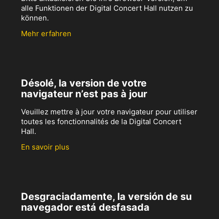
alle Funktionen der Digital Concert Hall nutzen zu
können.
Mehr erfahren
Désolé, la version de votre
navigateur n’est pas à jour
Veuillez mettre à jour votre navigateur pour utiliser
toutes les fonctionnalités de la Digital Concert
Hall.
En savoir plus
Desgraciadamente, la versión de su
navegador está desfasada