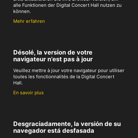
alle Funktionen der Digital Concert Hall nutzen zu
können.
Mehr erfahren
Désolé, la version de votre
navigateur n’est pas à jour
Veuillez mettre à jour votre navigateur pour utiliser
toutes les fonctionnalités de la Digital Concert
Hall.
En savoir plus
Desgraciadamente, la versión de su
navegador está desfasada