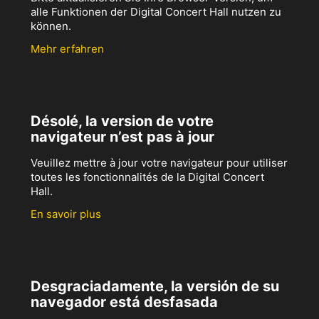
alle Funktionen der Digital Concert Hall nutzen zu
können.
Mehr erfahren
Désolé, la version de votre
navigateur n’est pas à jour
Veuillez mettre à jour votre navigateur pour utiliser
toutes les fonctionnalités de la Digital Concert
Hall.
En savoir plus
Desgraciadamente, la versión de su
navegador está desfasada