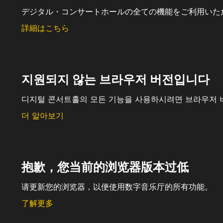
デジタル・コンサートホールの全ての機能をご利用いた
詳細はこちら
지원되지 않는 브라우저 버전입니다
디지털 콘서트홀의 모든 기능을 사용하시려면 브라우저 
더 알아보기
抱歉，您当前的浏览器版本过低
请更新您的浏览器，以便使用数字音乐厅的所有功能。
了解更多