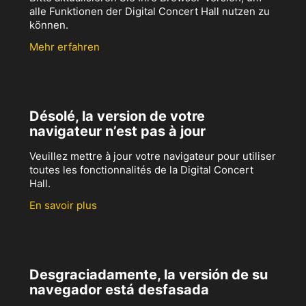
alle Funktionen der Digital Concert Hall nutzen zu
können.
Mehr erfahren
Désolé, la version de votre
navigateur n’est pas à jour
Veuillez mettre à jour votre navigateur pour utiliser
toutes les fonctionnalités de la Digital Concert
Hall.
En savoir plus
Desgraciadamente, la versión de su
navegador está desfasada