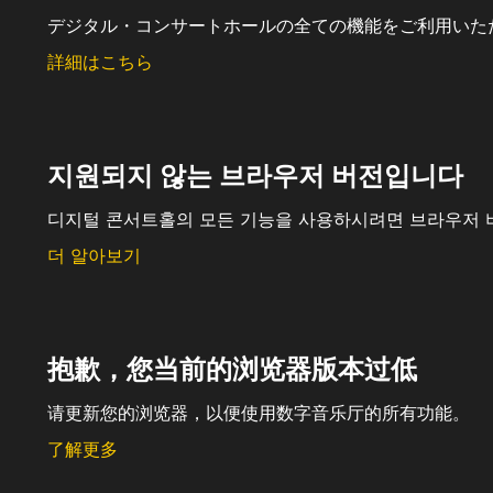
デジタル・コンサートホールの全ての機能をご利用いた
詳細はこちら
지원되지 않는 브라우저 버전입니다
디지털 콘서트홀의 모든 기능을 사용하시려면 브라우저 
더 알아보기
抱歉，您当前的浏览器版本过低
请更新您的浏览器，以便使用数字音乐厅的所有功能。
了解更多