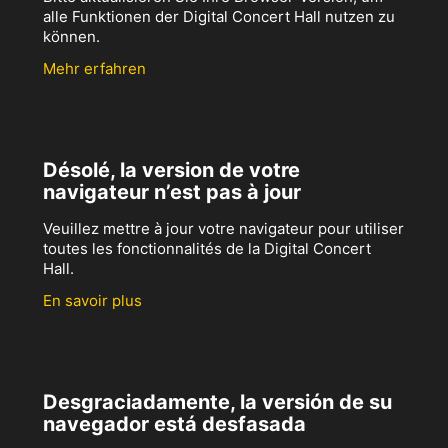
alle Funktionen der Digital Concert Hall nutzen zu
können.
Mehr erfahren
Désolé, la version de votre
navigateur n’est pas à jour
Veuillez mettre à jour votre navigateur pour utiliser
toutes les fonctionnalités de la Digital Concert
Hall.
En savoir plus
Desgraciadamente, la versión de su
navegador está desfasada