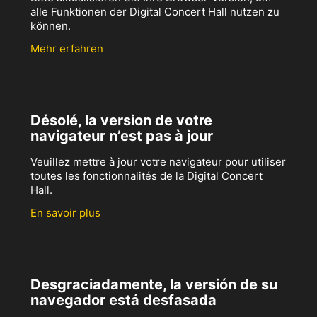
alle Funktionen der Digital Concert Hall nutzen zu
können.
Mehr erfahren
Désolé, la version de votre
navigateur n’est pas à jour
Veuillez mettre à jour votre navigateur pour utiliser
toutes les fonctionnalités de la Digital Concert
Hall.
En savoir plus
Desgraciadamente, la versión de su
navegador está desfasada