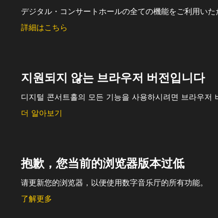
デジタル・コンサートホールの全ての機能をご利用いた
詳細はこちら
지원되지 않는 브라우저 버전입니다
디지털 콘서트홀의 모든 기능을 사용하시려면 브라우저 
더 알아보기
抱歉，您当前的浏览器版本过低
请更新您的浏览器，以便使用数字音乐厅的所有功能。
了解更多