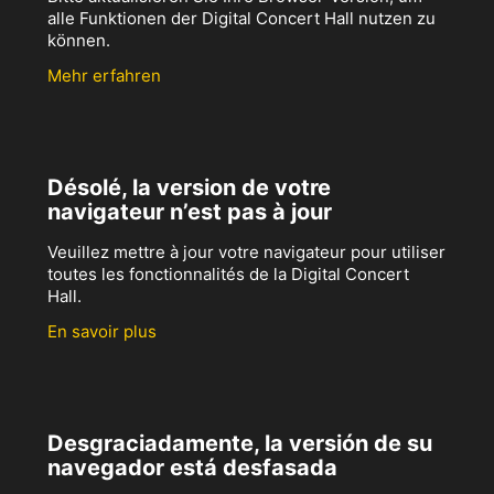
alle Funktionen der Digital Concert Hall nutzen zu
können.
Mehr erfahren
Désolé, la version de votre
navigateur n’est pas à jour
Veuillez mettre à jour votre navigateur pour utiliser
toutes les fonctionnalités de la Digital Concert
Hall.
En savoir plus
Desgraciadamente, la versión de su
navegador está desfasada