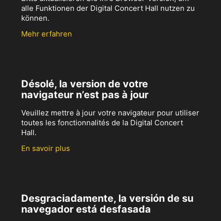
alle Funktionen der Digital Concert Hall nutzen zu
können.
Mehr erfahren
Désolé, la version de votre
navigateur n’est pas à jour
Veuillez mettre à jour votre navigateur pour utiliser
toutes les fonctionnalités de la Digital Concert
Hall.
En savoir plus
Desgraciadamente, la versión de su
navegador está desfasada