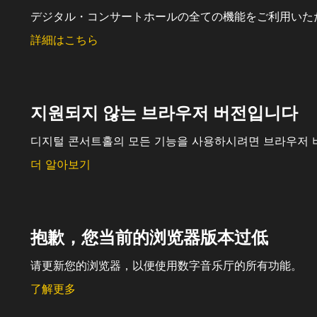
デジタル・コンサートホールの全ての機能をご利用いた
詳細はこちら
지원되지 않는 브라우저 버전입니다
디지털 콘서트홀의 모든 기능을 사용하시려면 브라우저 
더 알아보기
抱歉，您当前的浏览器版本过低
请更新您的浏览器，以便使用数字音乐厅的所有功能。
了解更多