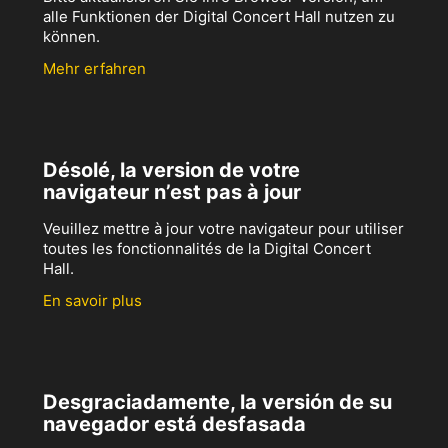
alle Funktionen der Digital Concert Hall nutzen zu
können.
Mehr erfahren
Désolé, la version de votre
navigateur n’est pas à jour
Veuillez mettre à jour votre navigateur pour utiliser
toutes les fonctionnalités de la Digital Concert
Hall.
En savoir plus
Desgraciadamente, la versión de su
navegador está desfasada