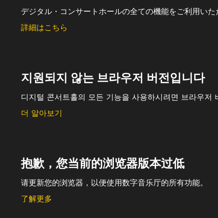
デジタル・コンサートホールの全ての機能をご利用いた
詳細はこちら
지원되지 않는 브라우저 버전입니다
디지털 콘서트홀의 모든 기능을 사용하시려면 브라우저 
더 알아보기
抱歉，您当前的浏览器版本过低
请更新您的浏览器，以便使用数字音乐厅的所有功能。
了解更多