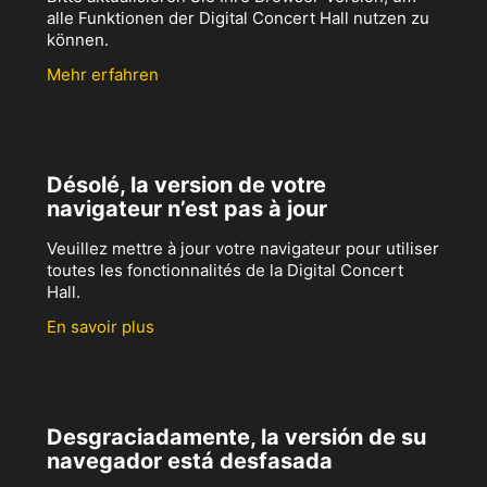
alle Funktionen der Digital Concert Hall nutzen zu
können.
Mehr erfahren
Désolé, la version de votre
navigateur n’est pas à jour
Veuillez mettre à jour votre navigateur pour utiliser
toutes les fonctionnalités de la Digital Concert
Hall.
En savoir plus
Desgraciadamente, la versión de su
navegador está desfasada