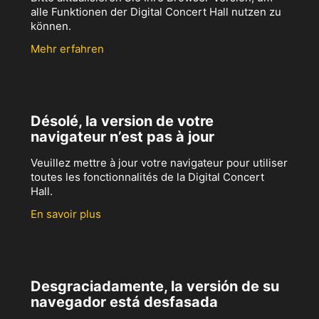
alle Funktionen der Digital Concert Hall nutzen zu
können.
Mehr erfahren
Désolé, la version de votre
navigateur n’est pas à jour
Veuillez mettre à jour votre navigateur pour utiliser
toutes les fonctionnalités de la Digital Concert
Hall.
En savoir plus
Desgraciadamente, la versión de su
navegador está desfasada