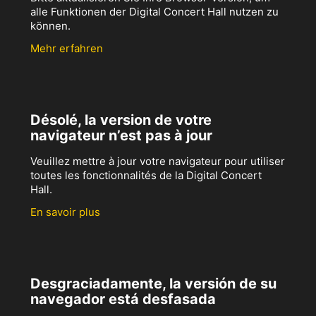
alle Funktionen der Digital Concert Hall nutzen zu
können.
Mehr erfahren
Désolé, la version de votre
navigateur n’est pas à jour
Veuillez mettre à jour votre navigateur pour utiliser
toutes les fonctionnalités de la Digital Concert
Hall.
En savoir plus
Desgraciadamente, la versión de su
navegador está desfasada