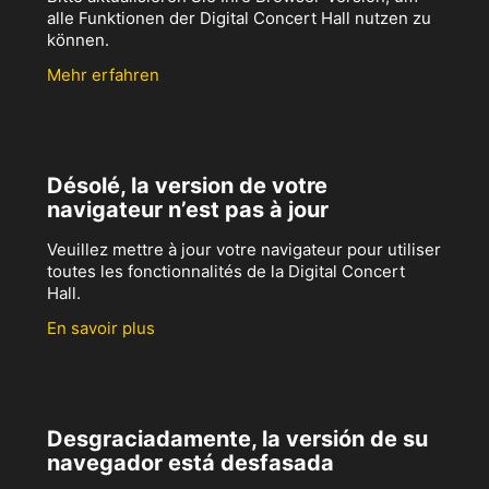
alle Funktionen der Digital Concert Hall nutzen zu
können.
Mehr erfahren
Désolé, la version de votre
navigateur n’est pas à jour
Veuillez mettre à jour votre navigateur pour utiliser
toutes les fonctionnalités de la Digital Concert
Hall.
En savoir plus
Desgraciadamente, la versión de su
navegador está desfasada