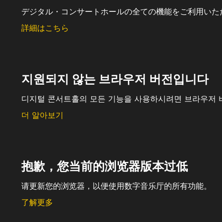
デジタル・コンサートホールの全ての機能をご利用いた
詳細はこちら
지원되지 않는 브라우저 버전입니다
디지털 콘서트홀의 모든 기능을 사용하시려면 브라우저 
더 알아보기
抱歉，您当前的浏览器版本过低
请更新您的浏览器，以便使用数字音乐厅的所有功能。
了解更多