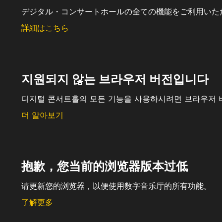
デジタル・コンサートホールの全ての機能をご利用いた
詳細はこちら
지원되지 않는 브라우저 버전입니다
디지털 콘서트홀의 모든 기능을 사용하시려면 브라우저 
더 알아보기
抱歉，您当前的浏览器版本过低
请更新您的浏览器，以便使用数字音乐厅的所有功能。
了解更多