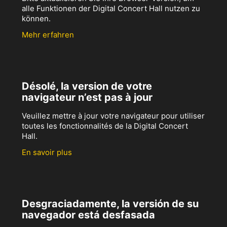
alle Funktionen der Digital Concert Hall nutzen zu
können.
Mehr erfahren
Désolé, la version de votre
navigateur n’est pas à jour
Veuillez mettre à jour votre navigateur pour utiliser
toutes les fonctionnalités de la Digital Concert
Hall.
En savoir plus
Desgraciadamente, la versión de su
navegador está desfasada