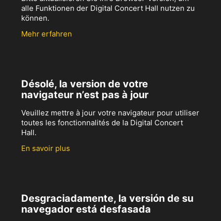
alle Funktionen der Digital Concert Hall nutzen zu
können.
Mehr erfahren
Désolé, la version de votre
navigateur n’est pas à jour
Veuillez mettre à jour votre navigateur pour utiliser
toutes les fonctionnalités de la Digital Concert
Hall.
En savoir plus
Desgraciadamente, la versión de su
navegador está desfasada