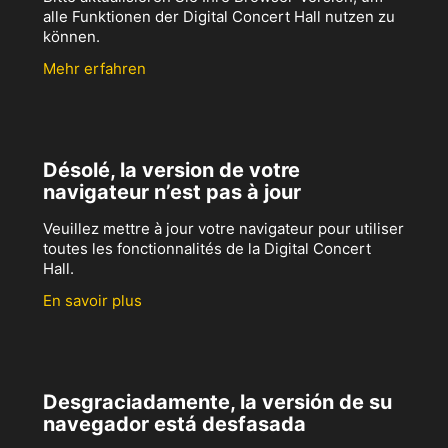
alle Funktionen der Digital Concert Hall nutzen zu
können.
Mehr erfahren
Désolé, la version de votre
navigateur n’est pas à jour
Veuillez mettre à jour votre navigateur pour utiliser
toutes les fonctionnalités de la Digital Concert
Hall.
En savoir plus
Desgraciadamente, la versión de su
navegador está desfasada