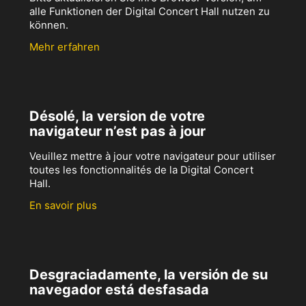
alle Funktionen der Digital Concert Hall nutzen zu
können.
Mehr erfahren
Désolé, la version de votre
navigateur n’est pas à jour
Veuillez mettre à jour votre navigateur pour utiliser
toutes les fonctionnalités de la Digital Concert
Hall.
En savoir plus
Desgraciadamente, la versión de su
navegador está desfasada