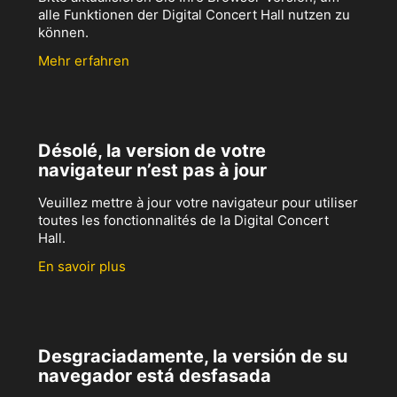
alle Funktionen der Digital Concert Hall nutzen zu
können.
Mehr erfahren
Désolé, la version de votre
navigateur n’est pas à jour
Veuillez mettre à jour votre navigateur pour utiliser
toutes les fonctionnalités de la Digital Concert
Hall.
En savoir plus
Desgraciadamente, la versión de su
navegador está desfasada