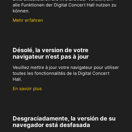
alle Funktionen der Digital Concert Hall nutzen zu
können.
Mehr erfahren
Désolé, la version de votre
navigateur n’est pas à jour
Veuillez mettre à jour votre navigateur pour utiliser
toutes les fonctionnalités de la Digital Concert
Hall.
En savoir plus
Desgraciadamente, la versión de su
navegador está desfasada