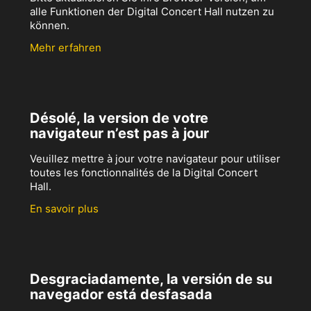
alle Funktionen der Digital Concert Hall nutzen zu
können.
Mehr erfahren
Désolé, la version de votre
navigateur n’est pas à jour
Veuillez mettre à jour votre navigateur pour utiliser
toutes les fonctionnalités de la Digital Concert
Hall.
En savoir plus
Desgraciadamente, la versión de su
navegador está desfasada