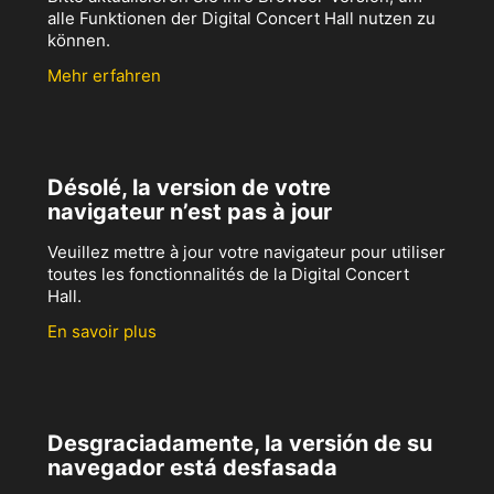
alle Funktionen der Digital Concert Hall nutzen zu
können.
Mehr erfahren
Désolé, la version de votre
navigateur n’est pas à jour
Veuillez mettre à jour votre navigateur pour utiliser
toutes les fonctionnalités de la Digital Concert
Hall.
En savoir plus
Desgraciadamente, la versión de su
navegador está desfasada