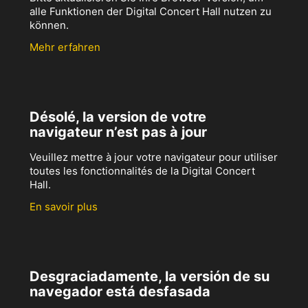
alle Funktionen der Digital Concert Hall nutzen zu
können.
Mehr erfahren
Désolé, la version de votre
navigateur n’est pas à jour
Veuillez mettre à jour votre navigateur pour utiliser
toutes les fonctionnalités de la Digital Concert
Hall.
En savoir plus
Desgraciadamente, la versión de su
navegador está desfasada