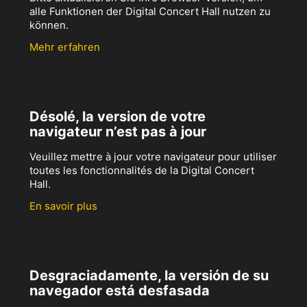
alle Funktionen der Digital Concert Hall nutzen zu
können.
Mehr erfahren
Désolé, la version de votre
navigateur n’est pas à jour
Veuillez mettre à jour votre navigateur pour utiliser
toutes les fonctionnalités de la Digital Concert
Hall.
En savoir plus
Desgraciadamente, la versión de su
navegador está desfasada