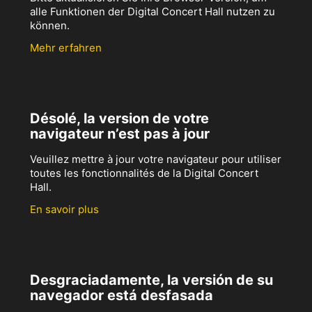
alle Funktionen der Digital Concert Hall nutzen zu
können.
Mehr erfahren
Désolé, la version de votre
navigateur n’est pas à jour
Veuillez mettre à jour votre navigateur pour utiliser
toutes les fonctionnalités de la Digital Concert
Hall.
En savoir plus
Desgraciadamente, la versión de su
navegador está desfasada