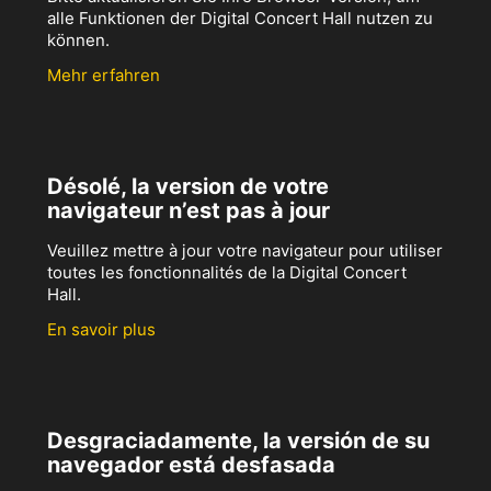
alle Funktionen der Digital Concert Hall nutzen zu
können.
Mehr erfahren
Désolé, la version de votre
navigateur n’est pas à jour
Veuillez mettre à jour votre navigateur pour utiliser
toutes les fonctionnalités de la Digital Concert
Hall.
En savoir plus
Desgraciadamente, la versión de su
navegador está desfasada