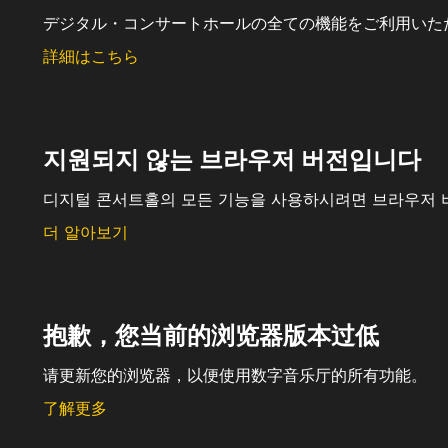
デジタル・コンサートホールの全ての機能をご利用いた
詳細はこちら
지원되지 않는 브라우저 버전입니다
디지털 콘서트홀의 모든 기능을 사용하시려면 브라우저 
더 알아보기
抱歉，您当前的浏览器版本过低
请更新您的浏览器，以便使用数字音乐厅的所有功能。
了解更多