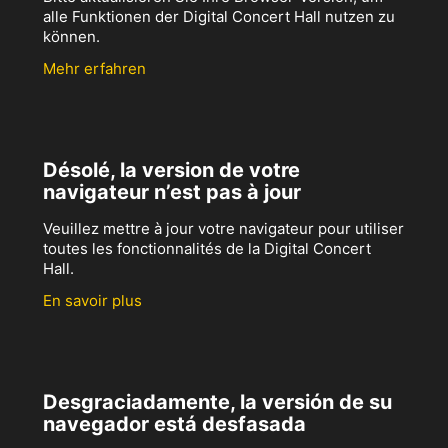
alle Funktionen der Digital Concert Hall nutzen zu
können.
Mehr erfahren
Désolé, la version de votre
navigateur n’est pas à jour
Veuillez mettre à jour votre navigateur pour utiliser
toutes les fonctionnalités de la Digital Concert
Hall.
En savoir plus
Desgraciadamente, la versión de su
navegador está desfasada