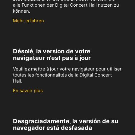
alle Funktionen der Digital Concert Hall nutzen zu
können.
Mehr erfahren
Désolé, la version de votre
navigateur n’est pas à jour
Veuillez mettre à jour votre navigateur pour utiliser
toutes les fonctionnalités de la Digital Concert
Hall.
En savoir plus
Desgraciadamente, la versión de su
navegador está desfasada