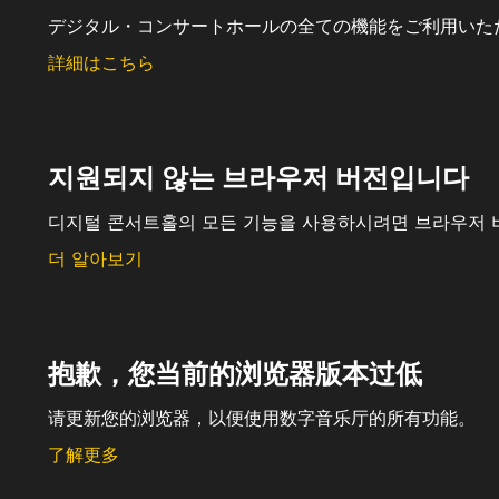
デジタル・コンサートホールの全ての機能をご利用いた
詳細はこちら
지원되지 않는 브라우저 버전입니다
디지털 콘서트홀의 모든 기능을 사용하시려면 브라우저 
더 알아보기
抱歉，您当前的浏览器版本过低
请更新您的浏览器，以便使用数字音乐厅的所有功能。
了解更多