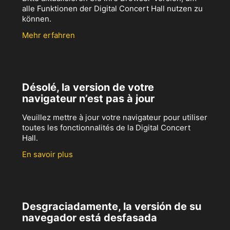
alle Funktionen der Digital Concert Hall nutzen zu
können.
Mehr erfahren
Désolé, la version de votre
navigateur n’est pas à jour
Veuillez mettre à jour votre navigateur pour utiliser
toutes les fonctionnalités de la Digital Concert
Hall.
En savoir plus
Desgraciadamente, la versión de su
navegador está desfasada