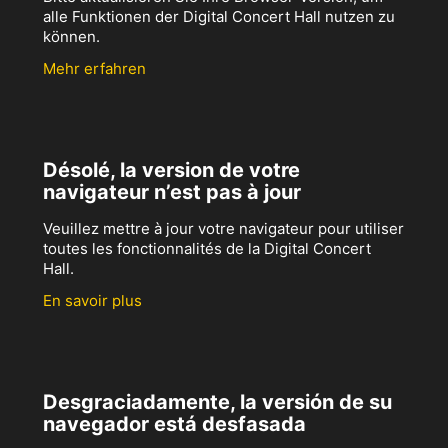
alle Funktionen der Digital Concert Hall nutzen zu
können.
Mehr erfahren
Désolé, la version de votre
navigateur n’est pas à jour
Veuillez mettre à jour votre navigateur pour utiliser
toutes les fonctionnalités de la Digital Concert
Hall.
En savoir plus
Desgraciadamente, la versión de su
navegador está desfasada